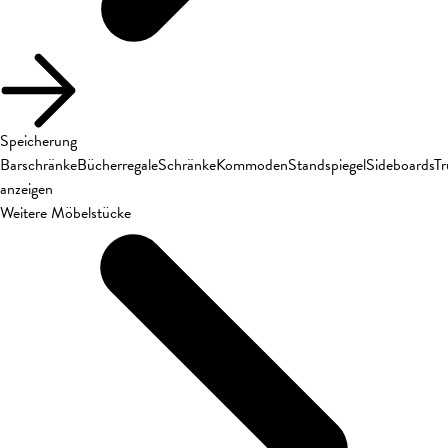
Speicherung
Barschränke
Bücherregale
Schränke
Kommoden
Standspiegel
Sideboards
T
anzeigen
Weitere Möbelstücke