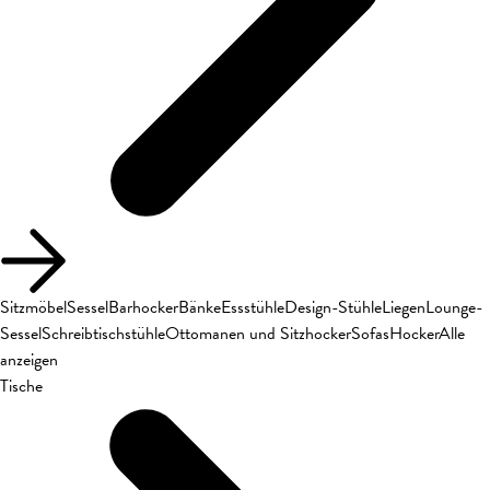
Sitzmöbel
Sessel
Barhocker
Bänke
Essstühle
Design-Stühle
Liegen
Lounge-
Sessel
Schreibtischstühle
Ottomanen und Sitzhocker
Sofas
Hocker
Alle
anzeigen
Tische