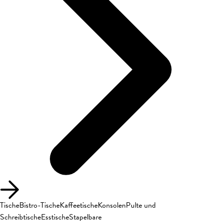
Tische
Bistro-Tische
Kaffeetische
Konsolen
Pulte und
Schreibtische
Esstische
Stapelbare