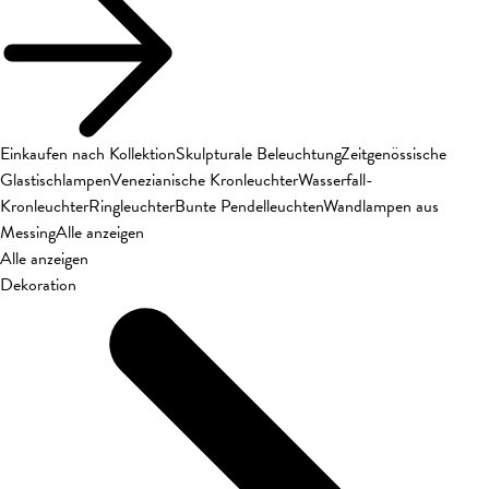
Einkaufen nach Kollektion
Skulpturale Beleuchtung
Zeitgenössische
Glastischlampen
Venezianische Kronleuchter
Wasserfall-
Kronleuchter
Ringleuchter
Bunte Pendelleuchten
Wandlampen aus
Messing
Alle anzeigen
Alle anzeigen
Dekoration