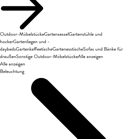
Outdoor-Möbelstücke
Gartensessel
Gartenstühle und
hocker
Gartenliegen und -
daybeds
Gartenkaffeetische
Gartenesstische
Sofas und Bänke für
draußen
Sonstige Outdoor-Möbelstücke
Alle anzeigen
Alle anzeigen
Beleuchtung