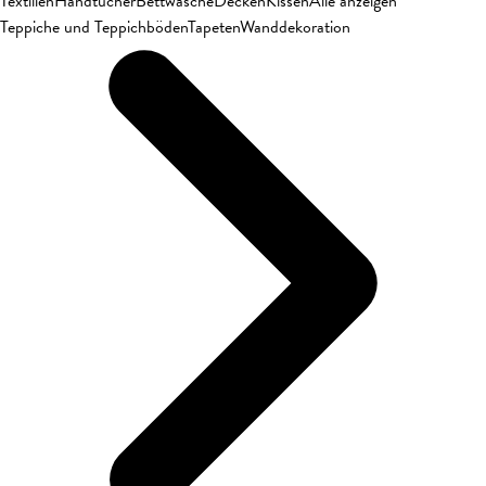
Textilien
Handtücher
Bettwäsche
Decken
Kissen
Alle anzeigen
Teppiche und Teppichböden
Tapeten
Wanddekoration