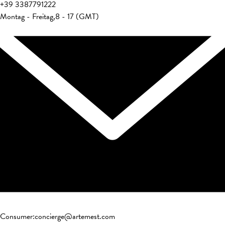
+39
3387791222
Montag - Freitag
,
8 - 17 (GMT)
Consumer
:
concierge@artemest.com