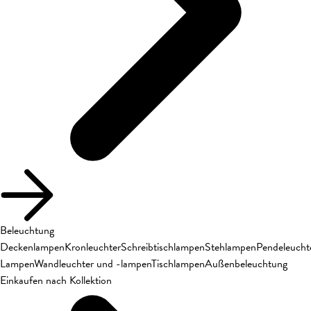
Beleuchtung
Deckenlampen
Kronleuchter
Schreibtischlampen
Stehlampen
Pendeleucht
Lampen
Wandleuchter und -lampen
Tischlampen
Außenbeleuchtung
Einkaufen nach Kollektion