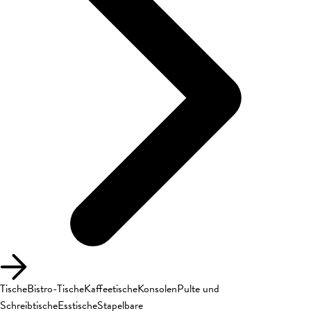
Tische
Bistro-Tische
Kaffeetische
Konsolen
Pulte und
Schreibtische
Esstische
Stapelbare