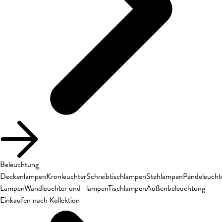
Beleuchtung
Deckenlampen
Kronleuchter
Schreibtischlampen
Stehlampen
Pendeleucht
Lampen
Wandleuchter und -lampen
Tischlampen
Außenbeleuchtung
Einkaufen nach Kollektion