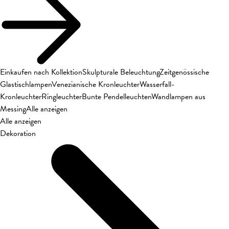
Einkaufen nach Kollektion
Skulpturale Beleuchtung
Zeitgenössische
Glastischlampen
Venezianische Kronleuchter
Wasserfall-
Kronleuchter
Ringleuchter
Bunte Pendelleuchten
Wandlampen aus
Messing
Alle anzeigen
Alle anzeigen
Dekoration