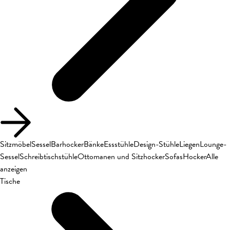
Sitzmöbel
Sessel
Barhocker
Bänke
Essstühle
Design-Stühle
Liegen
Lounge-
Sessel
Schreibtischstühle
Ottomanen und Sitzhocker
Sofas
Hocker
Alle
anzeigen
Tische