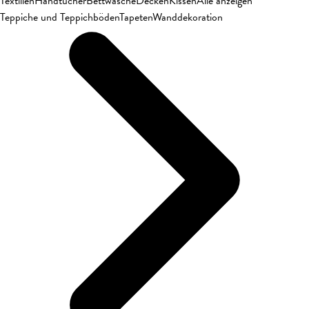
Textilien
Handtücher
Bettwäsche
Decken
Kissen
Alle anzeigen
Teppiche und Teppichböden
Tapeten
Wanddekoration