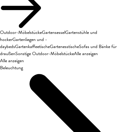
Outdoor-Möbelstücke
Gartensessel
Gartenstühle und
hocker
Gartenliegen und -
daybeds
Gartenkaffeetische
Gartenesstische
Sofas und Bänke für
draußen
Sonstige Outdoor-Möbelstücke
Alle anzeigen
Alle anzeigen
Beleuchtung