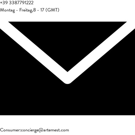
+39
3387791222
Montag - Freitag
,
8 - 17 (GMT)
Consumer
:
concierge@artemest.com