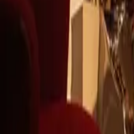
+39
3387791222