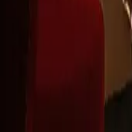
Montag - Freitag
,
8 - 17 (GMT)