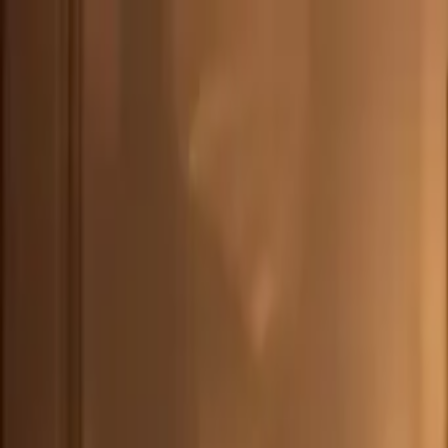
DEU
(
€
)
deu
Versand nach:
Sprache:
Entdecken Sie unsere Auswahl an versandfertigen Stücken! Jetzt einkau
Über Artemest
Kontaktieren Sie uns
KONTAKTIEREN SIE UNS