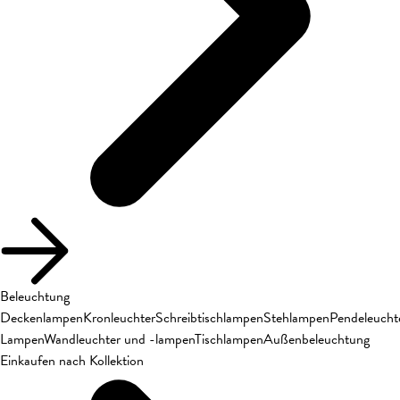
Beleuchtung
Deckenlampen
Kronleuchter
Schreibtischlampen
Stehlampen
Pendeleucht
Lampen
Wandleuchter und -lampen
Tischlampen
Außenbeleuchtung
Einkaufen nach Kollektion