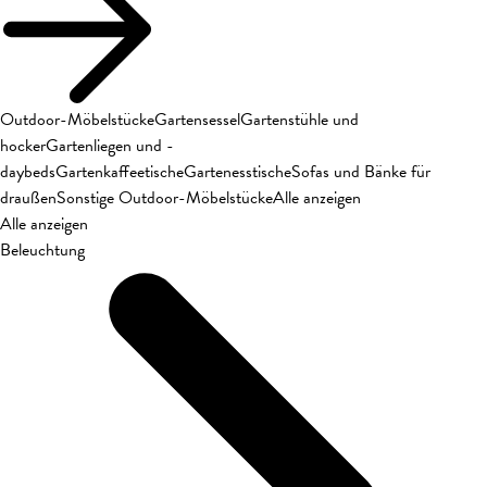
Outdoor-Möbelstücke
Gartensessel
Gartenstühle und
hocker
Gartenliegen und -
daybeds
Gartenkaffeetische
Gartenesstische
Sofas und Bänke für
draußen
Sonstige Outdoor-Möbelstücke
Alle anzeigen
Alle anzeigen
Beleuchtung