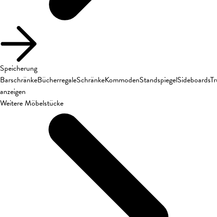
Speicherung
Barschränke
Bücherregale
Schränke
Kommoden
Standspiegel
Sideboards
T
anzeigen
Weitere Möbelstücke