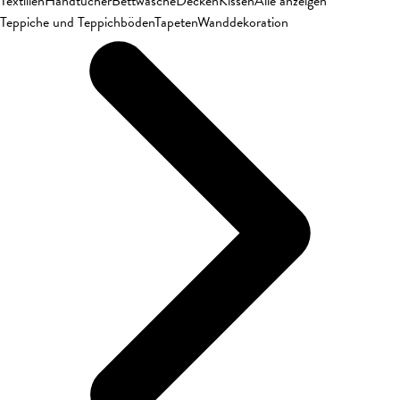
Textilien
Handtücher
Bettwäsche
Decken
Kissen
Alle anzeigen
Teppiche und Teppichböden
Tapeten
Wanddekoration