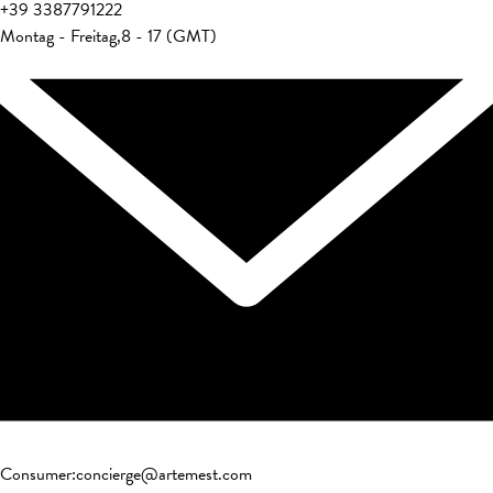
+39
3387791222
Montag - Freitag
,
8 - 17 (GMT)
Consumer
:
concierge@artemest.com