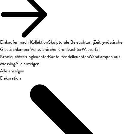
Einkaufen nach Kollektion
Skulpturale Beleuchtung
Zeitgenössische
Glastischlampen
Venezianische Kronleuchter
Wasserfall-
Kronleuchter
Ringleuchter
Bunte Pendelleuchten
Wandlampen aus
Messing
Alle anzeigen
Alle anzeigen
Dekoration