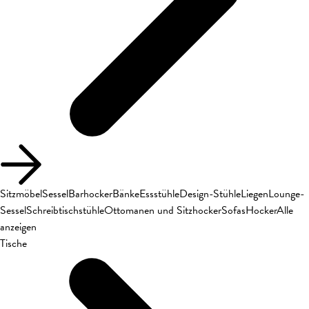
Sitzmöbel
Sessel
Barhocker
Bänke
Essstühle
Design-Stühle
Liegen
Lounge-
Sessel
Schreibtischstühle
Ottomanen und Sitzhocker
Sofas
Hocker
Alle
anzeigen
Tische