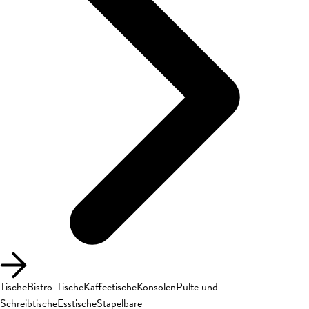
Tische
Bistro-Tische
Kaffeetische
Konsolen
Pulte und
Schreibtische
Esstische
Stapelbare