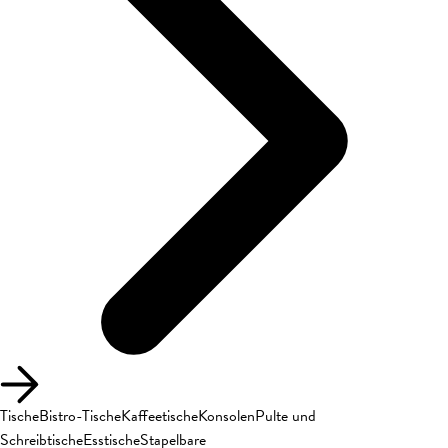
Tische
Bistro-Tische
Kaffeetische
Konsolen
Pulte und
Schreibtische
Esstische
Stapelbare