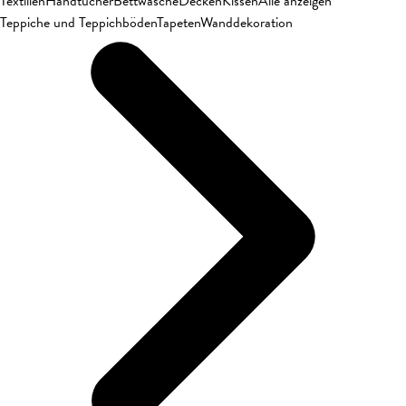
Textilien
Handtücher
Bettwäsche
Decken
Kissen
Alle anzeigen
Teppiche und Teppichböden
Tapeten
Wanddekoration