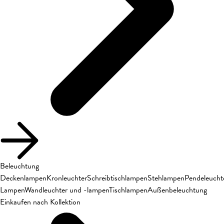
Beleuchtung
Deckenlampen
Kronleuchter
Schreibtischlampen
Stehlampen
Pendeleucht
Lampen
Wandleuchter und -lampen
Tischlampen
Außenbeleuchtung
Einkaufen nach Kollektion