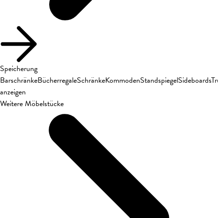
Speicherung
Barschränke
Bücherregale
Schränke
Kommoden
Standspiegel
Sideboards
T
anzeigen
Weitere Möbelstücke