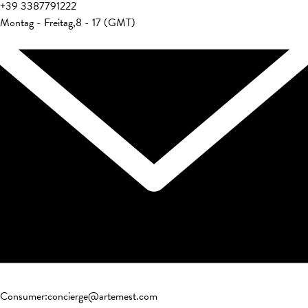
+39
3387791222
Montag - Freitag
,
8 - 17 (GMT)
Consumer
:
concierge@artemest.com