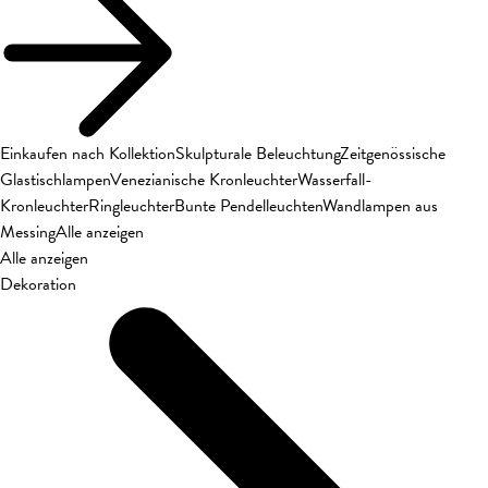
Einkaufen nach Kollektion
Skulpturale Beleuchtung
Zeitgenössische
Glastischlampen
Venezianische Kronleuchter
Wasserfall-
Kronleuchter
Ringleuchter
Bunte Pendelleuchten
Wandlampen aus
Messing
Alle anzeigen
Alle anzeigen
Dekoration