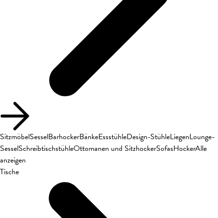
Sitzmöbel
Sessel
Barhocker
Bänke
Essstühle
Design-Stühle
Liegen
Lounge-
Sessel
Schreibtischstühle
Ottomanen und Sitzhocker
Sofas
Hocker
Alle
anzeigen
Tische