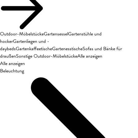
Outdoor-Möbelstücke
Gartensessel
Gartenstühle und
hocker
Gartenliegen und -
daybeds
Gartenkaffeetische
Gartenesstische
Sofas und Bänke für
draußen
Sonstige Outdoor-Möbelstücke
Alle anzeigen
Alle anzeigen
Beleuchtung