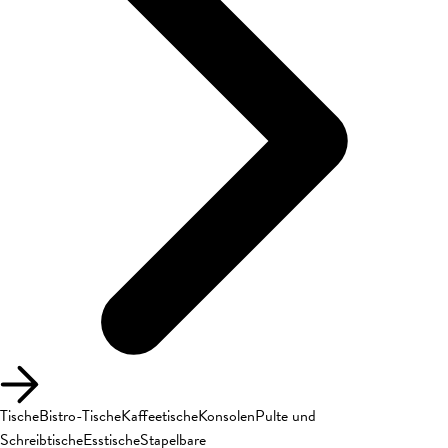
Tische
Bistro-Tische
Kaffeetische
Konsolen
Pulte und
Schreibtische
Esstische
Stapelbare