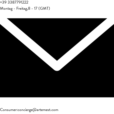
+39
3387791222
Montag - Freitag
,
8 - 17 (GMT)
Consumer
:
concierge@artemest.com