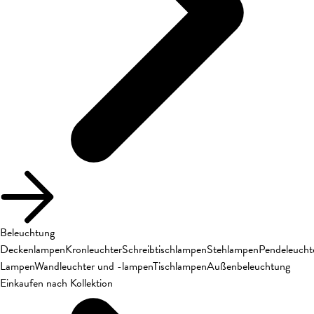
Beleuchtung
Deckenlampen
Kronleuchter
Schreibtischlampen
Stehlampen
Pendeleucht
Lampen
Wandleuchter und -lampen
Tischlampen
Außenbeleuchtung
Einkaufen nach Kollektion