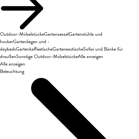
Outdoor-Möbelstücke
Gartensessel
Gartenstühle und
hocker
Gartenliegen und -
daybeds
Gartenkaffeetische
Gartenesstische
Sofas und Bänke für
draußen
Sonstige Outdoor-Möbelstücke
Alle anzeigen
Alle anzeigen
Beleuchtung