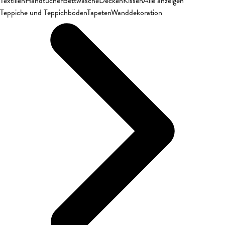
Textilien
Handtücher
Bettwäsche
Decken
Kissen
Alle anzeigen
Teppiche und Teppichböden
Tapeten
Wanddekoration