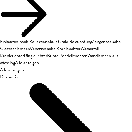
Einkaufen nach Kollektion
Skulpturale Beleuchtung
Zeitgenössische
Glastischlampen
Venezianische Kronleuchter
Wasserfall-
Kronleuchter
Ringleuchter
Bunte Pendelleuchten
Wandlampen aus
Messing
Alle anzeigen
Alle anzeigen
Dekoration