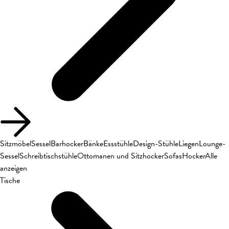
Sitzmöbel
Sessel
Barhocker
Bänke
Essstühle
Design-Stühle
Liegen
Lounge-
Sessel
Schreibtischstühle
Ottomanen und Sitzhocker
Sofas
Hocker
Alle
anzeigen
Tische