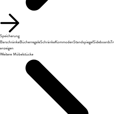
Speicherung
Barschränke
Bücherregale
Schränke
Kommoden
Standspiegel
Sideboards
T
anzeigen
Weitere Möbelstücke