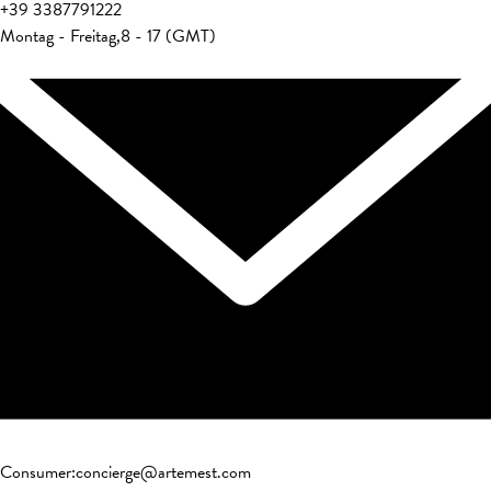
+39
3387791222
Montag - Freitag
,
8 - 17 (GMT)
Consumer
:
concierge@artemest.com