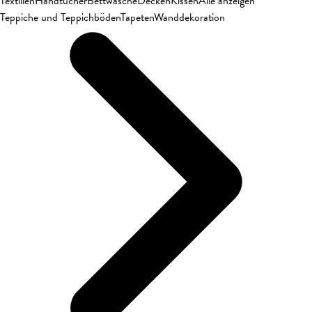
Textilien
Handtücher
Bettwäsche
Decken
Kissen
Alle anzeigen
Teppiche und Teppichböden
Tapeten
Wanddekoration