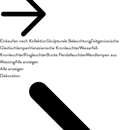
Einkaufen nach Kollektion
Skulpturale Beleuchtung
Zeitgenössische
Glastischlampen
Venezianische Kronleuchter
Wasserfall-
Kronleuchter
Ringleuchter
Bunte Pendelleuchten
Wandlampen aus
Messing
Alle anzeigen
Alle anzeigen
Dekoration