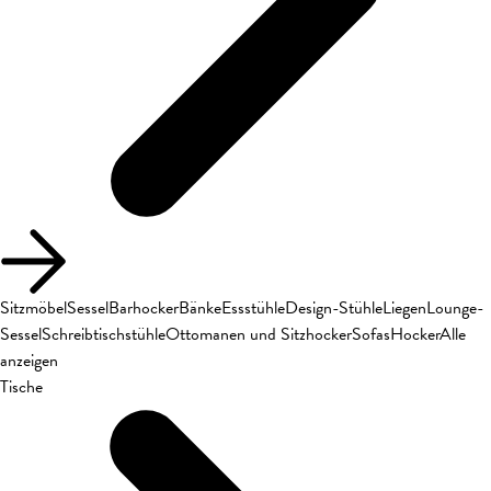
Sitzmöbel
Sessel
Barhocker
Bänke
Essstühle
Design-Stühle
Liegen
Lounge-
Sessel
Schreibtischstühle
Ottomanen und Sitzhocker
Sofas
Hocker
Alle
anzeigen
Tische