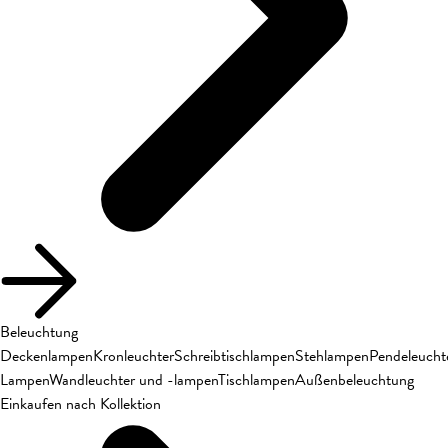
Beleuchtung
Deckenlampen
Kronleuchter
Schreibtischlampen
Stehlampen
Pendeleucht
Lampen
Wandleuchter und -lampen
Tischlampen
Außenbeleuchtung
Einkaufen nach Kollektion