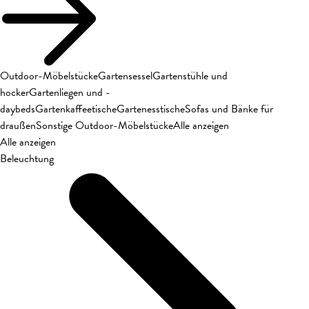
Outdoor-Möbelstücke
Gartensessel
Gartenstühle und
hocker
Gartenliegen und -
daybeds
Gartenkaffeetische
Gartenesstische
Sofas und Bänke für
draußen
Sonstige Outdoor-Möbelstücke
Alle anzeigen
Alle anzeigen
Beleuchtung