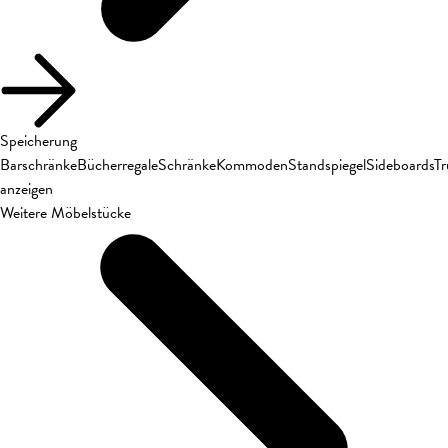
Speicherung
Barschränke
Bücherregale
Schränke
Kommoden
Standspiegel
Sideboards
T
anzeigen
Weitere Möbelstücke