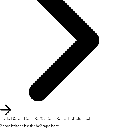
Tische
Bistro-Tische
Kaffeetische
Konsolen
Pulte und
Schreibtische
Esstische
Stapelbare