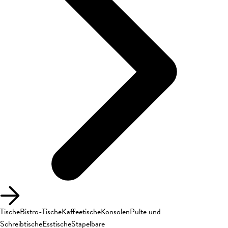
Tische
Bistro-Tische
Kaffeetische
Konsolen
Pulte und
Schreibtische
Esstische
Stapelbare