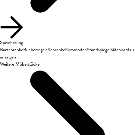
Speicherung
Barschränke
Bücherregale
Schränke
Kommoden
Standspiegel
Sideboards
T
anzeigen
Weitere Möbelstücke