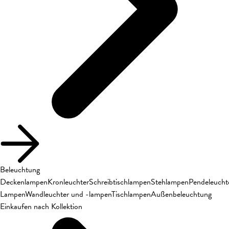
Beleuchtung
Deckenlampen
Kronleuchter
Schreibtischlampen
Stehlampen
Pendeleucht
Lampen
Wandleuchter und -lampen
Tischlampen
Außenbeleuchtung
Einkaufen nach Kollektion