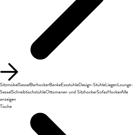
Sitzmöbel
Sessel
Barhocker
Bänke
Essstühle
Design-Stühle
Liegen
Lounge-
Sessel
Schreibtischstühle
Ottomanen und Sitzhocker
Sofas
Hocker
Alle
anzeigen
Tische