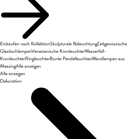
Einkaufen nach Kollektion
Skulpturale Beleuchtung
Zeitgenössische
Glastischlampen
Venezianische Kronleuchter
Wasserfall-
Kronleuchter
Ringleuchter
Bunte Pendelleuchten
Wandlampen aus
Messing
Alle anzeigen
Alle anzeigen
Dekoration