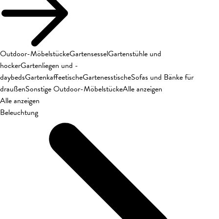
Outdoor-Möbelstücke
Gartensessel
Gartenstühle und
hocker
Gartenliegen und -
daybeds
Gartenkaffeetische
Gartenesstische
Sofas und Bänke für
draußen
Sonstige Outdoor-Möbelstücke
Alle anzeigen
Alle anzeigen
Beleuchtung