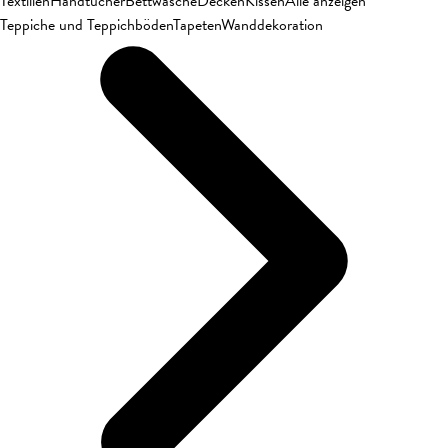
Textilien
Handtücher
Bettwäsche
Decken
Kissen
Alle anzeigen
Teppiche und Teppichböden
Tapeten
Wanddekoration