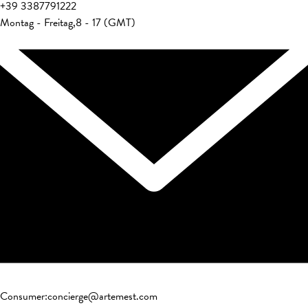
+39
3387791222
Montag - Freitag
,
8 - 17 (GMT)
Consumer
:
concierge@artemest.com