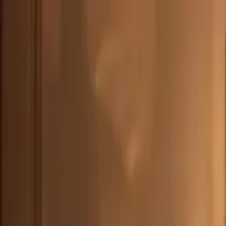
DEU
(
€
)
deu
Versand nach:
Sprache:
Entdecken Sie unsere Auswahl an versandfertigen Stücken! Jetzt einkau
Über Artemest
Kontaktieren Sie uns
KONTAKTIEREN SIE UNS