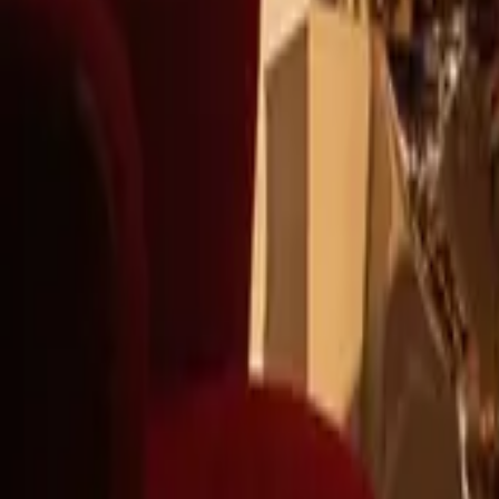
+39
3387791222