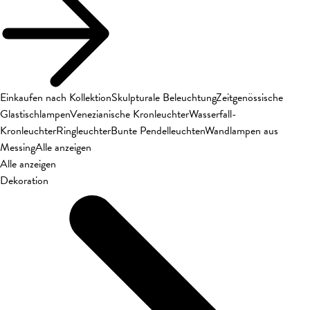
Einkaufen nach Kollektion
Skulpturale Beleuchtung
Zeitgenössische
Glastischlampen
Venezianische Kronleuchter
Wasserfall-
Kronleuchter
Ringleuchter
Bunte Pendelleuchten
Wandlampen aus
Messing
Alle anzeigen
Alle anzeigen
Dekoration