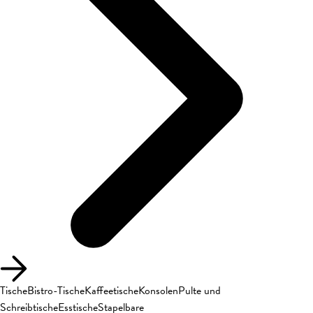
Tische
Bistro-Tische
Kaffeetische
Konsolen
Pulte und
Schreibtische
Esstische
Stapelbare