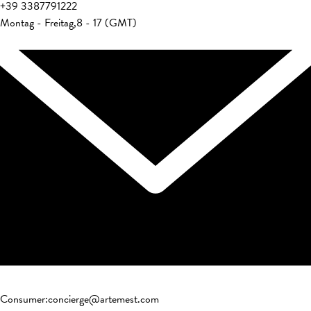
+39
3387791222
Montag - Freitag
,
8 - 17 (GMT)
Consumer
:
concierge@artemest.com