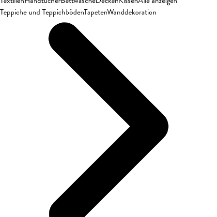
Textilien
Handtücher
Bettwäsche
Decken
Kissen
Alle anzeigen
Teppiche und Teppichböden
Tapeten
Wanddekoration