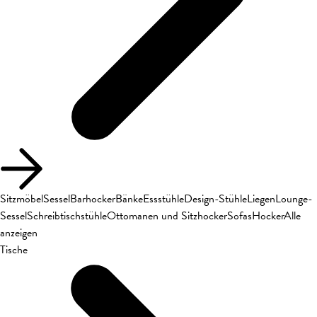
Sitzmöbel
Sessel
Barhocker
Bänke
Essstühle
Design-Stühle
Liegen
Lounge-
Sessel
Schreibtischstühle
Ottomanen und Sitzhocker
Sofas
Hocker
Alle
anzeigen
Tische