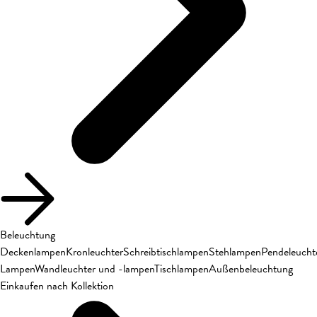
Beleuchtung
Deckenlampen
Kronleuchter
Schreibtischlampen
Stehlampen
Pendeleucht
Lampen
Wandleuchter und -lampen
Tischlampen
Außenbeleuchtung
Einkaufen nach Kollektion