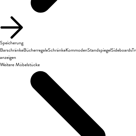
Speicherung
Barschränke
Bücherregale
Schränke
Kommoden
Standspiegel
Sideboards
T
anzeigen
Weitere Möbelstücke