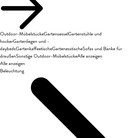
Outdoor-Möbelstücke
Gartensessel
Gartenstühle und
hocker
Gartenliegen und -
daybeds
Gartenkaffeetische
Gartenesstische
Sofas und Bänke für
draußen
Sonstige Outdoor-Möbelstücke
Alle anzeigen
Alle anzeigen
Beleuchtung