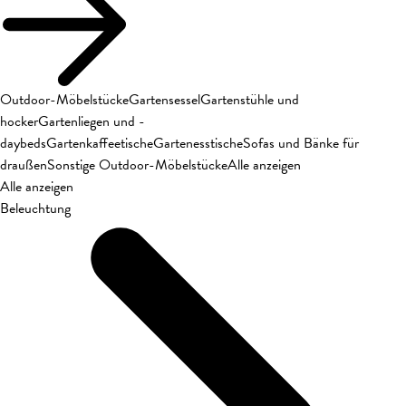
Outdoor-Möbelstücke
Gartensessel
Gartenstühle und
hocker
Gartenliegen und -
daybeds
Gartenkaffeetische
Gartenesstische
Sofas und Bänke für
draußen
Sonstige Outdoor-Möbelstücke
Alle anzeigen
Alle anzeigen
Beleuchtung