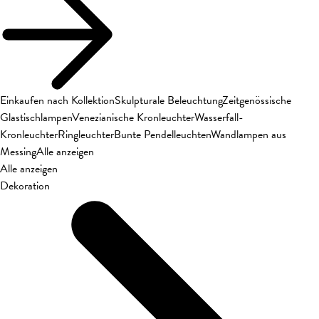
Einkaufen nach Kollektion
Skulpturale Beleuchtung
Zeitgenössische
Glastischlampen
Venezianische Kronleuchter
Wasserfall-
Kronleuchter
Ringleuchter
Bunte Pendelleuchten
Wandlampen aus
Messing
Alle anzeigen
Alle anzeigen
Dekoration