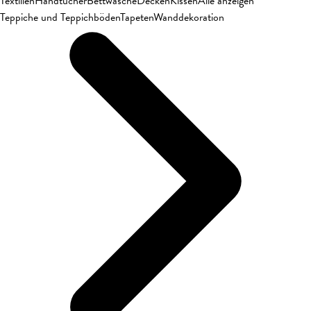
Textilien
Handtücher
Bettwäsche
Decken
Kissen
Alle anzeigen
Teppiche und Teppichböden
Tapeten
Wanddekoration