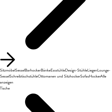
Sitzmöbel
Sessel
Barhocker
Bänke
Essstühle
Design-Stühle
Liegen
Lounge-
Sessel
Schreibtischstühle
Ottomanen und Sitzhocker
Sofas
Hocker
Alle
anzeigen
Tische