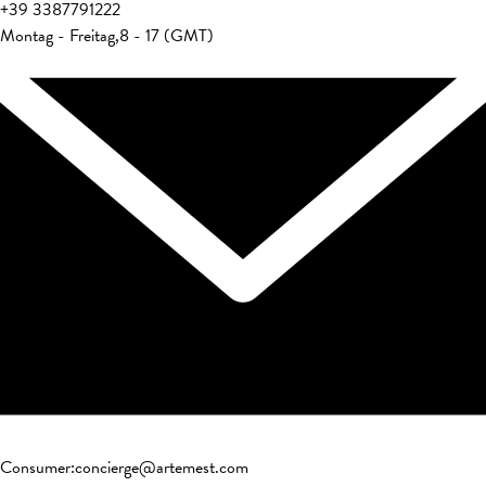
+39
3387791222
Montag - Freitag
,
8 - 17 (GMT)
Consumer
:
concierge@artemest.com