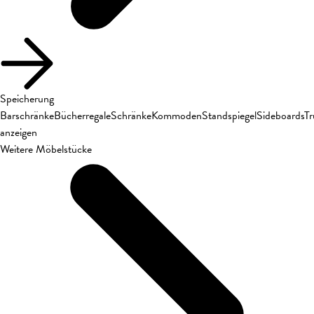
Speicherung
Barschränke
Bücherregale
Schränke
Kommoden
Standspiegel
Sideboards
T
anzeigen
Weitere Möbelstücke