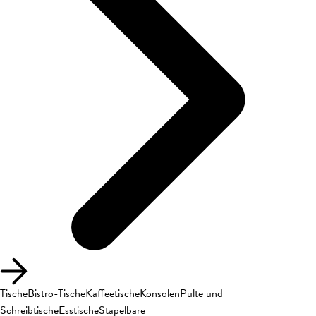
Tische
Bistro-Tische
Kaffeetische
Konsolen
Pulte und
Schreibtische
Esstische
Stapelbare