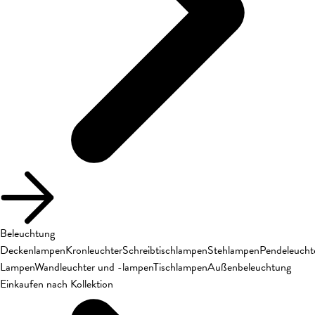
Beleuchtung
Deckenlampen
Kronleuchter
Schreibtischlampen
Stehlampen
Pendeleucht
Lampen
Wandleuchter und -lampen
Tischlampen
Außenbeleuchtung
Einkaufen nach Kollektion