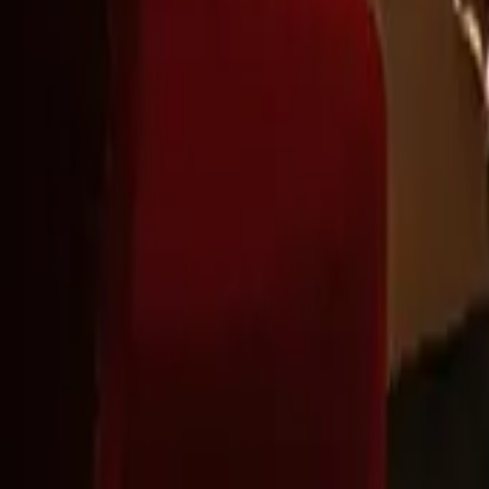
Montag - Freitag
,
8 - 17 (GMT)