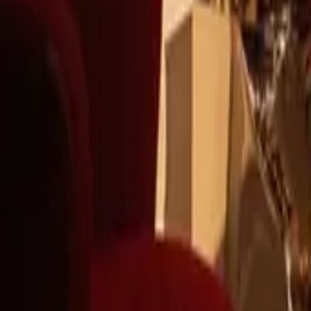
+39
3387791222