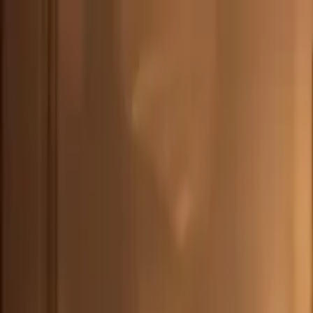
DEU
(
€
)
deu
Versand nach:
Sprache:
Entdecken Sie unsere Auswahl an versandfertigen Stücken! Jetzt einkau
Über Artemest
Kontaktieren Sie uns
KONTAKTIEREN SIE UNS