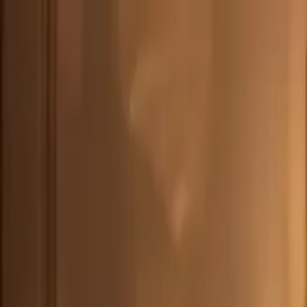
DEU
(
€
)
deu
Versand nach:
Sprache:
Entdecken Sie unsere Auswahl an versandfertigen Stücken! Jetzt einkau
Über Artemest
Kontaktieren Sie uns
KONTAKTIEREN SIE UNS