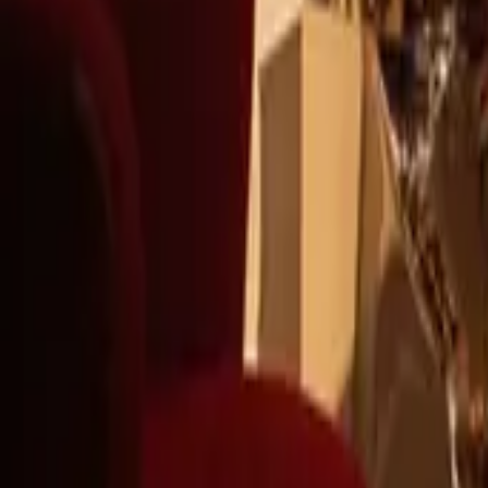
+39
3387791222