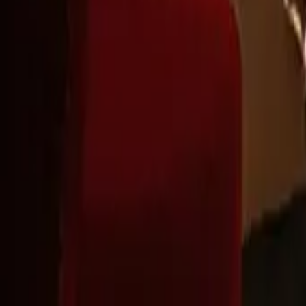
Montag - Freitag
,
8 - 17 (GMT)