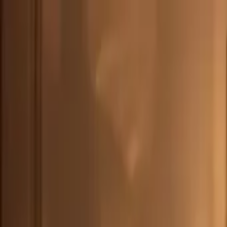
DEU
(
€
)
deu
Versand nach:
Sprache:
Entdecken Sie unsere Auswahl an versandfertigen Stücken! Jetzt einkau
Über Artemest
Kontaktieren Sie uns
KONTAKTIEREN SIE UNS