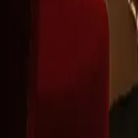
Montag - Freitag
,
8 - 17 (GMT)