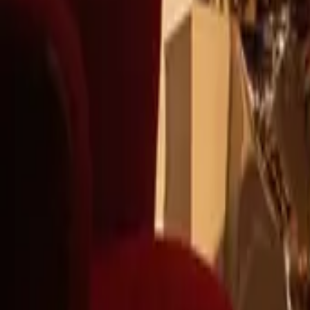
+39
3387791222