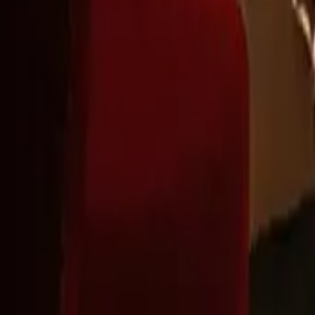
Montag - Freitag
,
8 - 17 (GMT)