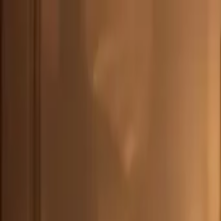
DEU
(
€
)
deu
Versand nach:
Sprache:
Entdecken Sie unsere Auswahl an versandfertigen Stücken! Jetzt einkau
Über Artemest
Kontaktieren Sie uns
KONTAKTIEREN SIE UNS