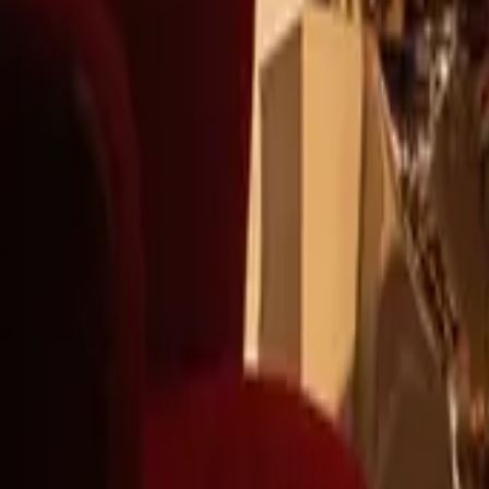
+39
3387791222