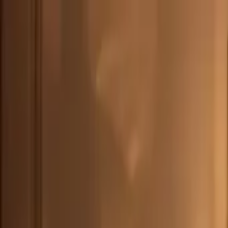
DEU
(
€
)
deu
Versand nach:
Sprache:
Entdecken Sie unsere Auswahl an versandfertigen Stücken! Jetzt einkau
Über Artemest
Kontaktieren Sie uns
KONTAKTIEREN SIE UNS