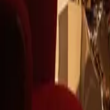
+39
3387791222