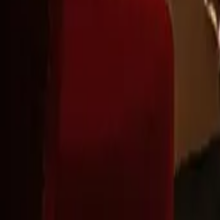
Montag - Freitag
,
8 - 17 (GMT)