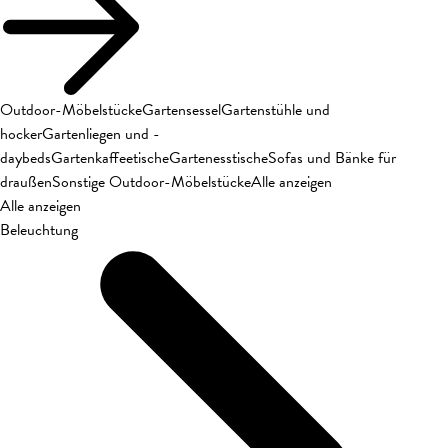
Outdoor-Möbelstücke
Gartensessel
Gartenstühle und
hocker
Gartenliegen und -
daybeds
Gartenkaffeetische
Gartenesstische
Sofas und Bänke für
draußen
Sonstige Outdoor-Möbelstücke
Alle anzeigen
Alle anzeigen
Beleuchtung