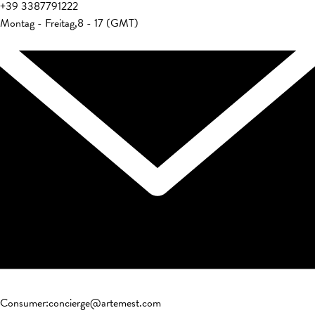
+39
3387791222
Montag - Freitag
,
8 - 17 (GMT)
Consumer
:
concierge@artemest.com