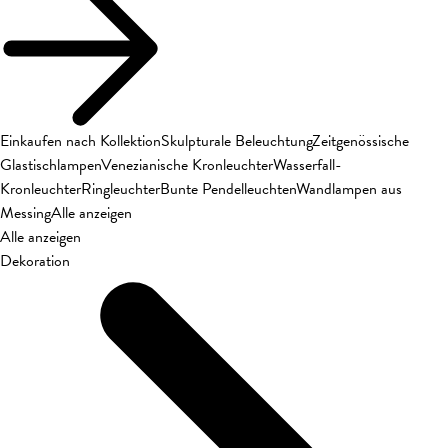
Einkaufen nach Kollektion
Skulpturale Beleuchtung
Zeitgenössische
Glastischlampen
Venezianische Kronleuchter
Wasserfall-
Kronleuchter
Ringleuchter
Bunte Pendelleuchten
Wandlampen aus
Messing
Alle anzeigen
Alle anzeigen
Dekoration