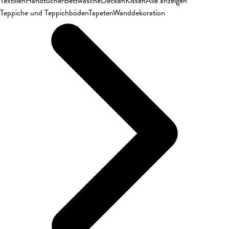
Textilien
Handtücher
Bettwäsche
Decken
Kissen
Alle anzeigen
Teppiche und Teppichböden
Tapeten
Wanddekoration