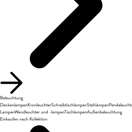
Beleuchtung
Deckenlampen
Kronleuchter
Schreibtischlampen
Stehlampen
Pendeleucht
Lampen
Wandleuchter und -lampen
Tischlampen
Außenbeleuchtung
Einkaufen nach Kollektion