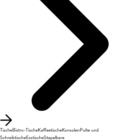
Tische
Bistro-Tische
Kaffeetische
Konsolen
Pulte und
Schreibtische
Esstische
Stapelbare