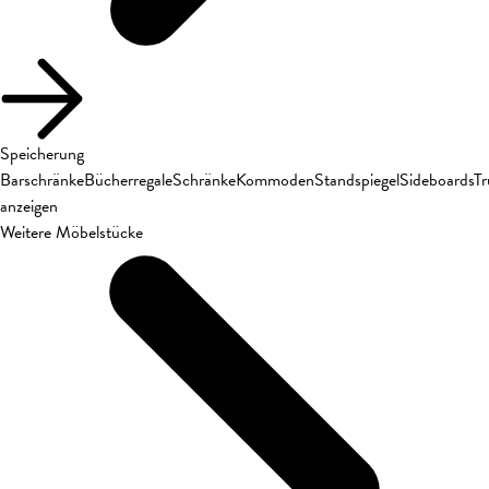
Speicherung
Barschränke
Bücherregale
Schränke
Kommoden
Standspiegel
Sideboards
T
anzeigen
Weitere Möbelstücke