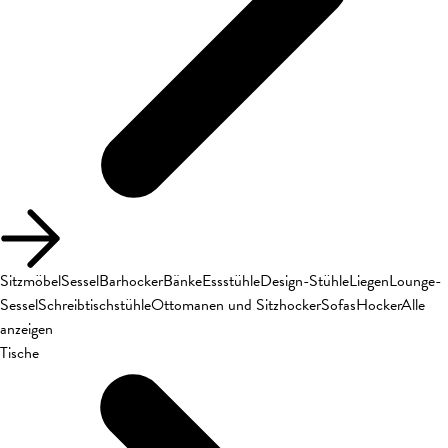
Sitzmöbel
Sessel
Barhocker
Bänke
Essstühle
Design-Stühle
Liegen
Lounge-
Sessel
Schreibtischstühle
Ottomanen und Sitzhocker
Sofas
Hocker
Alle
anzeigen
Tische