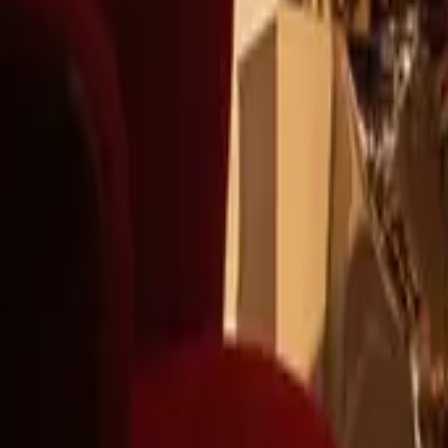
+39
3387791222