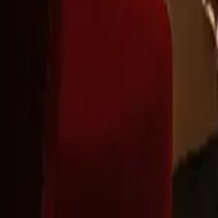
Montag - Freitag
,
8 - 17 (GMT)