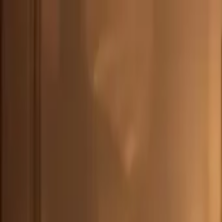
DEU
(
€
)
deu
Versand nach:
Sprache:
Entdecken Sie unsere Auswahl an versandfertigen Stücken! Jetzt einkau
Über Artemest
Kontaktieren Sie uns
KONTAKTIEREN SIE UNS