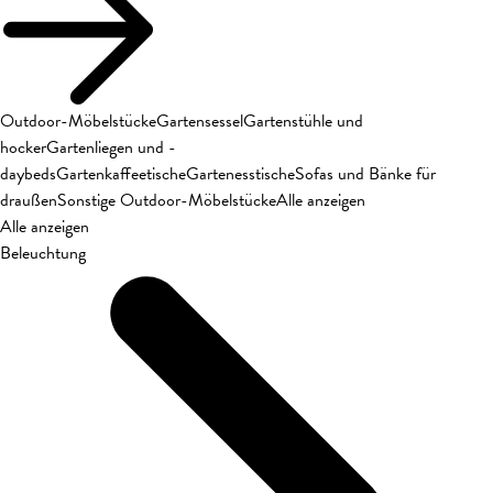
Outdoor-Möbelstücke
Gartensessel
Gartenstühle und
hocker
Gartenliegen und -
daybeds
Gartenkaffeetische
Gartenesstische
Sofas und Bänke für
draußen
Sonstige Outdoor-Möbelstücke
Alle anzeigen
Alle anzeigen
Beleuchtung