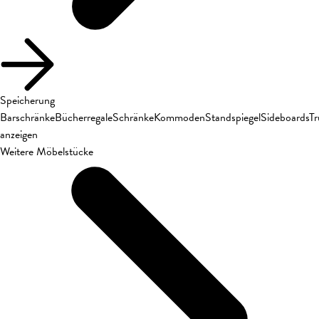
Speicherung
Barschränke
Bücherregale
Schränke
Kommoden
Standspiegel
Sideboards
T
anzeigen
Weitere Möbelstücke