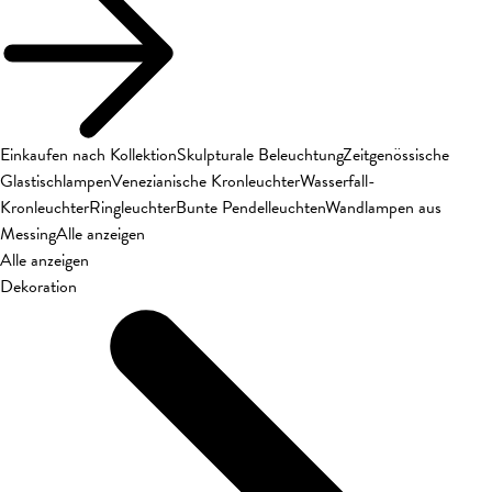
Einkaufen nach Kollektion
Skulpturale Beleuchtung
Zeitgenössische
Glastischlampen
Venezianische Kronleuchter
Wasserfall-
Kronleuchter
Ringleuchter
Bunte Pendelleuchten
Wandlampen aus
Messing
Alle anzeigen
Alle anzeigen
Dekoration