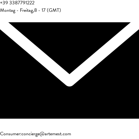
+39
3387791222
Montag - Freitag
,
8 - 17 (GMT)
Consumer
:
concierge@artemest.com