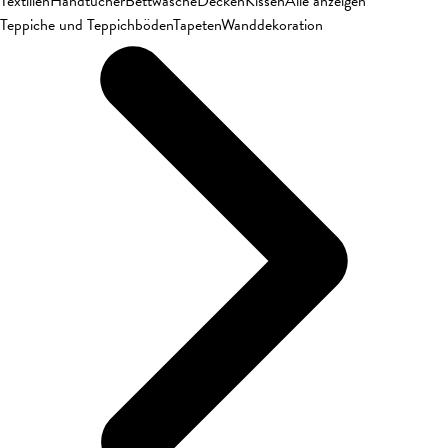
Textilien
Handtücher
Bettwäsche
Decken
Kissen
Alle anzeigen
Teppiche und Teppichböden
Tapeten
Wanddekoration