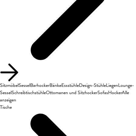
Sitzmöbel
Sessel
Barhocker
Bänke
Essstühle
Design-Stühle
Liegen
Lounge-
Sessel
Schreibtischstühle
Ottomanen und Sitzhocker
Sofas
Hocker
Alle
anzeigen
Tische