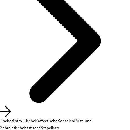
Tische
Bistro-Tische
Kaffeetische
Konsolen
Pulte und
Schreibtische
Esstische
Stapelbare