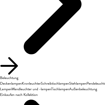
Beleuchtung
Deckenlampen
Kronleuchter
Schreibtischlampen
Stehlampen
Pendeleucht
Lampen
Wandleuchter und -lampen
Tischlampen
Außenbeleuchtung
Einkaufen nach Kollektion