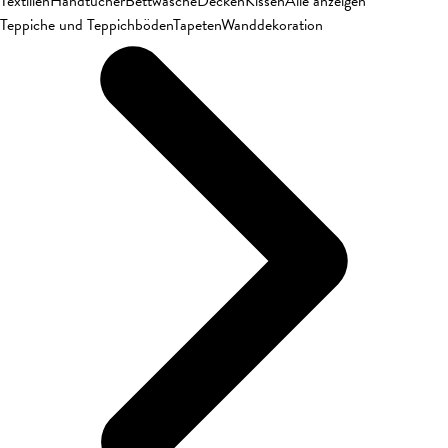
Textilien
Handtücher
Bettwäsche
Decken
Kissen
Alle anzeigen
Teppiche und Teppichböden
Tapeten
Wanddekoration