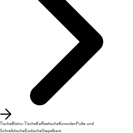
Tische
Bistro-Tische
Kaffeetische
Konsolen
Pulte und
Schreibtische
Esstische
Stapelbare