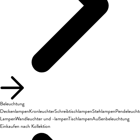
Beleuchtung
Deckenlampen
Kronleuchter
Schreibtischlampen
Stehlampen
Pendeleucht
Lampen
Wandleuchter und -lampen
Tischlampen
Außenbeleuchtung
Einkaufen nach Kollektion