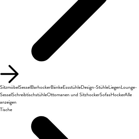
Sitzmöbel
Sessel
Barhocker
Bänke
Essstühle
Design-Stühle
Liegen
Lounge-
Sessel
Schreibtischstühle
Ottomanen und Sitzhocker
Sofas
Hocker
Alle
anzeigen
Tische