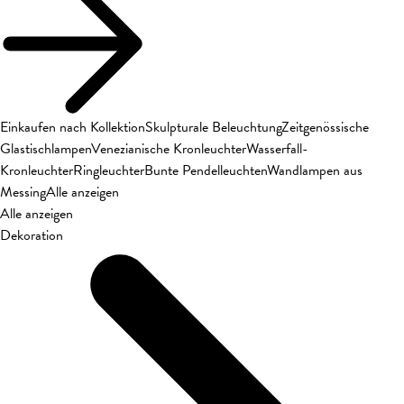
Einkaufen nach Kollektion
Skulpturale Beleuchtung
Zeitgenössische
Glastischlampen
Venezianische Kronleuchter
Wasserfall-
Kronleuchter
Ringleuchter
Bunte Pendelleuchten
Wandlampen aus
Messing
Alle anzeigen
Alle anzeigen
Dekoration