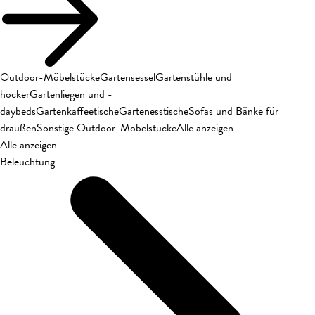
Outdoor-Möbelstücke
Gartensessel
Gartenstühle und
hocker
Gartenliegen und -
daybeds
Gartenkaffeetische
Gartenesstische
Sofas und Bänke für
draußen
Sonstige Outdoor-Möbelstücke
Alle anzeigen
Alle anzeigen
Beleuchtung