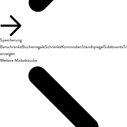
Speicherung
Barschränke
Bücherregale
Schränke
Kommoden
Standspiegel
Sideboards
T
anzeigen
Weitere Möbelstücke