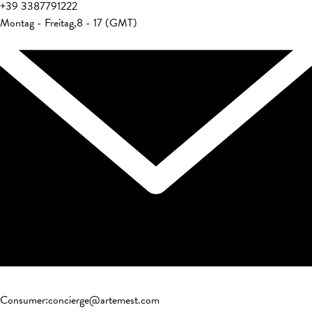
+39
3387791222
Montag - Freitag
,
8 - 17 (GMT)
Consumer
:
concierge@artemest.com