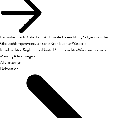
Einkaufen nach Kollektion
Skulpturale Beleuchtung
Zeitgenössische
Glastischlampen
Venezianische Kronleuchter
Wasserfall-
Kronleuchter
Ringleuchter
Bunte Pendelleuchten
Wandlampen aus
Messing
Alle anzeigen
Alle anzeigen
Dekoration