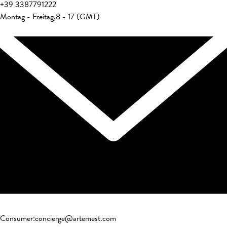
+39
3387791222
Montag - Freitag
,
8 - 17 (GMT)
Consumer
:
concierge@artemest.com