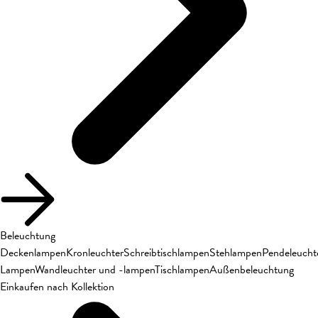
Beleuchtung
Deckenlampen
Kronleuchter
Schreibtischlampen
Stehlampen
Pendeleucht
Lampen
Wandleuchter und -lampen
Tischlampen
Außenbeleuchtung
Einkaufen nach Kollektion