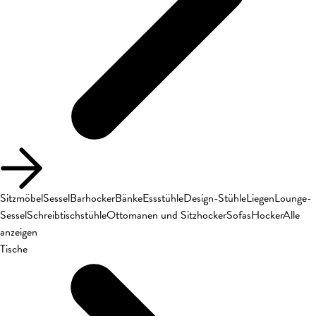
Sitzmöbel
Sessel
Barhocker
Bänke
Essstühle
Design-Stühle
Liegen
Lounge-
Sessel
Schreibtischstühle
Ottomanen und Sitzhocker
Sofas
Hocker
Alle
anzeigen
Tische