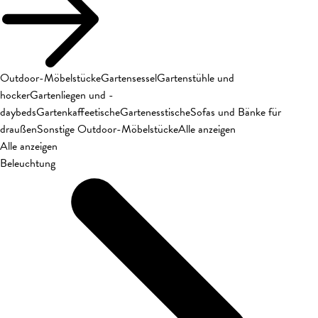
Outdoor-Möbelstücke
Gartensessel
Gartenstühle und
hocker
Gartenliegen und -
daybeds
Gartenkaffeetische
Gartenesstische
Sofas und Bänke für
draußen
Sonstige Outdoor-Möbelstücke
Alle anzeigen
Alle anzeigen
Beleuchtung