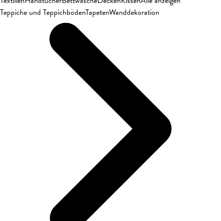
Textilien
Handtücher
Bettwäsche
Decken
Kissen
Alle anzeigen
Teppiche und Teppichböden
Tapeten
Wanddekoration