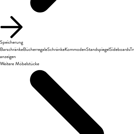
Speicherung
Barschränke
Bücherregale
Schränke
Kommoden
Standspiegel
Sideboards
T
anzeigen
Weitere Möbelstücke