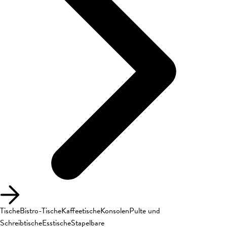
Tische
Bistro-Tische
Kaffeetische
Konsolen
Pulte und
Schreibtische
Esstische
Stapelbare