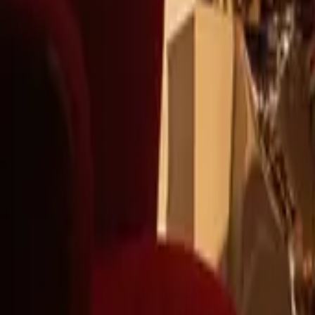
+39
3387791222