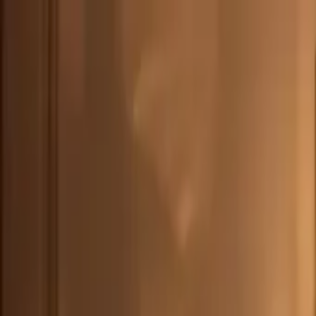
DEU
(
€
)
deu
Versand nach:
Sprache:
Entdecken Sie unsere Auswahl an versandfertigen Stücken! Jetzt einkau
Über Artemest
Kontaktieren Sie uns
KONTAKTIEREN SIE UNS