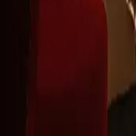
Montag - Freitag
,
8 - 17 (GMT)