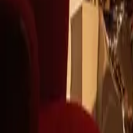
+39
3387791222