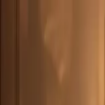
DEU
(
€
)
deu
Versand nach:
Sprache:
Entdecken Sie unsere Auswahl an versandfertigen Stücken! Jetzt einkau
Über Artemest
Kontaktieren Sie uns
KONTAKTIEREN SIE UNS