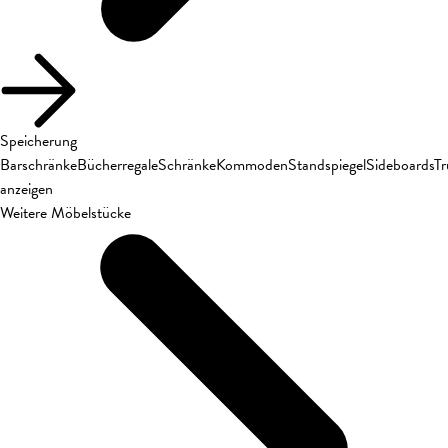
Speicherung
Barschränke
Bücherregale
Schränke
Kommoden
Standspiegel
Sideboards
T
anzeigen
Weitere Möbelstücke