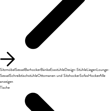
Sitzmöbel
Sessel
Barhocker
Bänke
Essstühle
Design-Stühle
Liegen
Lounge-
Sessel
Schreibtischstühle
Ottomanen und Sitzhocker
Sofas
Hocker
Alle
anzeigen
Tische