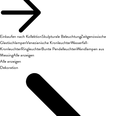
Einkaufen nach Kollektion
Skulpturale Beleuchtung
Zeitgenössische
Glastischlampen
Venezianische Kronleuchter
Wasserfall-
Kronleuchter
Ringleuchter
Bunte Pendelleuchten
Wandlampen aus
Messing
Alle anzeigen
Alle anzeigen
Dekoration