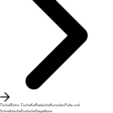
Tische
Bistro-Tische
Kaffeetische
Konsolen
Pulte und
Schreibtische
Esstische
Stapelbare