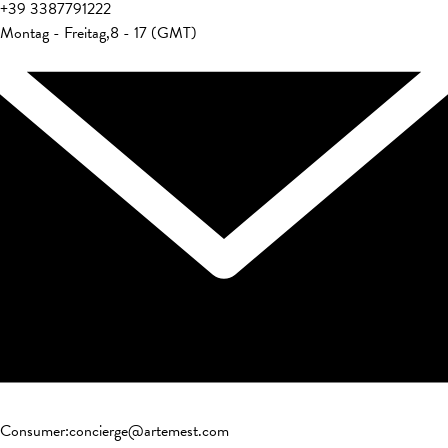
+39
3387791222
Montag - Freitag
,
8 - 17 (GMT)
Consumer
:
concierge@artemest.com