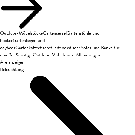
Outdoor-Möbelstücke
Gartensessel
Gartenstühle und
hocker
Gartenliegen und -
daybeds
Gartenkaffeetische
Gartenesstische
Sofas und Bänke für
draußen
Sonstige Outdoor-Möbelstücke
Alle anzeigen
Alle anzeigen
Beleuchtung