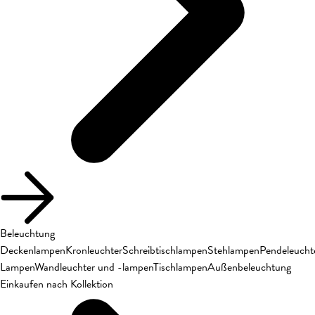
Beleuchtung
Deckenlampen
Kronleuchter
Schreibtischlampen
Stehlampen
Pendeleucht
Lampen
Wandleuchter und -lampen
Tischlampen
Außenbeleuchtung
Einkaufen nach Kollektion