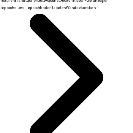
Textilien
Handtücher
Bettwäsche
Decken
Kissen
Alle anzeigen
Teppiche und Teppichböden
Tapeten
Wanddekoration