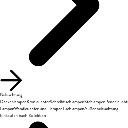
Beleuchtung
Deckenlampen
Kronleuchter
Schreibtischlampen
Stehlampen
Pendeleucht
Lampen
Wandleuchter und -lampen
Tischlampen
Außenbeleuchtung
Einkaufen nach Kollektion