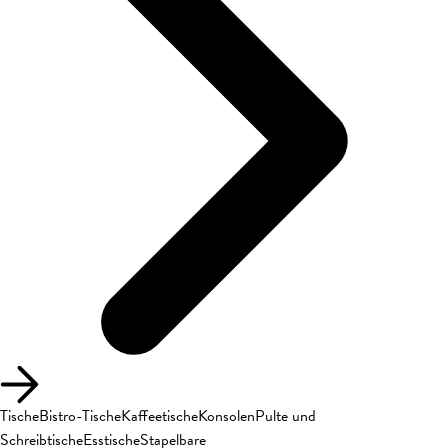
Tische
Bistro-Tische
Kaffeetische
Konsolen
Pulte und
Schreibtische
Esstische
Stapelbare