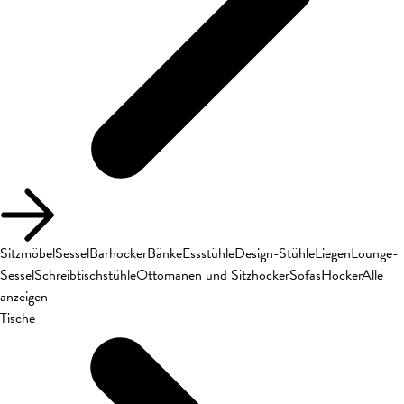
Sitzmöbel
Sessel
Barhocker
Bänke
Essstühle
Design-Stühle
Liegen
Lounge-
Sessel
Schreibtischstühle
Ottomanen und Sitzhocker
Sofas
Hocker
Alle
anzeigen
Tische