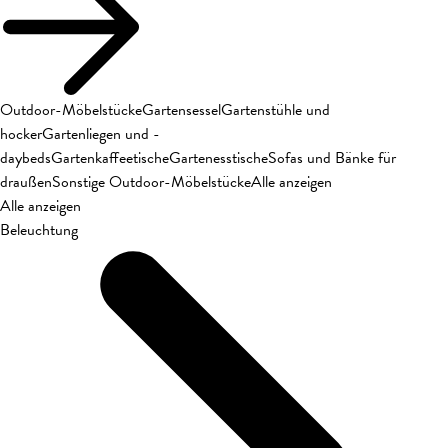
Outdoor-Möbelstücke
Gartensessel
Gartenstühle und
hocker
Gartenliegen und -
daybeds
Gartenkaffeetische
Gartenesstische
Sofas und Bänke für
draußen
Sonstige Outdoor-Möbelstücke
Alle anzeigen
Alle anzeigen
Beleuchtung