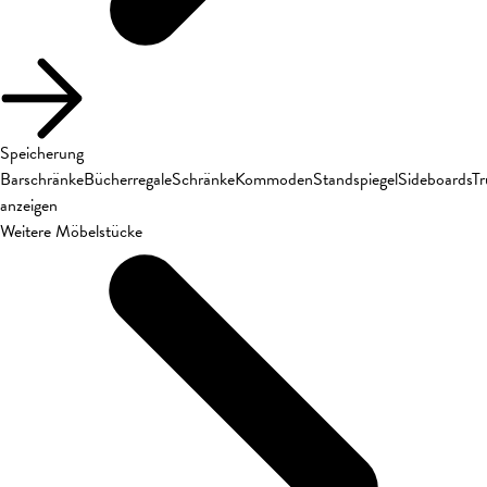
Speicherung
Barschränke
Bücherregale
Schränke
Kommoden
Standspiegel
Sideboards
T
anzeigen
Weitere Möbelstücke