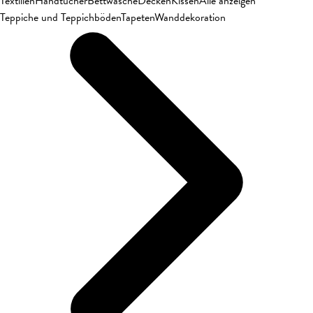
Textilien
Handtücher
Bettwäsche
Decken
Kissen
Alle anzeigen
Teppiche und Teppichböden
Tapeten
Wanddekoration