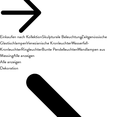
Einkaufen nach Kollektion
Skulpturale Beleuchtung
Zeitgenössische
Glastischlampen
Venezianische Kronleuchter
Wasserfall-
Kronleuchter
Ringleuchter
Bunte Pendelleuchten
Wandlampen aus
Messing
Alle anzeigen
Alle anzeigen
Dekoration