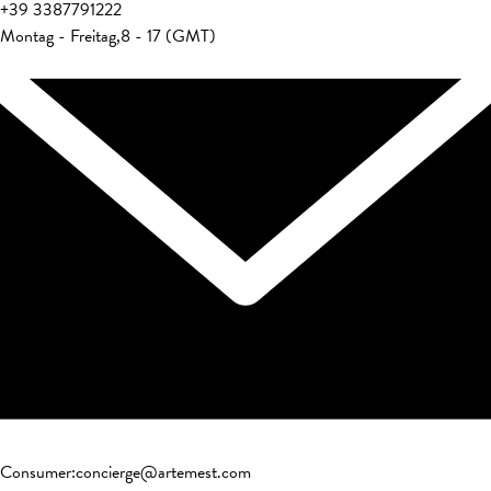
+39
3387791222
Montag - Freitag
,
8 - 17 (GMT)
Consumer
:
concierge@artemest.com