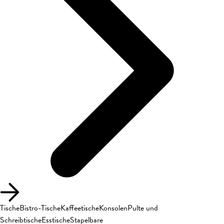
Tische
Bistro-Tische
Kaffeetische
Konsolen
Pulte und
Schreibtische
Esstische
Stapelbare