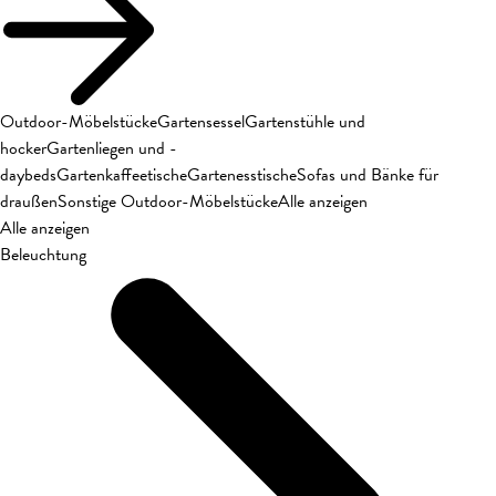
Outdoor-Möbelstücke
Gartensessel
Gartenstühle und
hocker
Gartenliegen und -
daybeds
Gartenkaffeetische
Gartenesstische
Sofas und Bänke für
draußen
Sonstige Outdoor-Möbelstücke
Alle anzeigen
Alle anzeigen
Beleuchtung