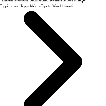
Textilien
Handtücher
Bettwäsche
Decken
Kissen
Alle anzeigen
Teppiche und Teppichböden
Tapeten
Wanddekoration