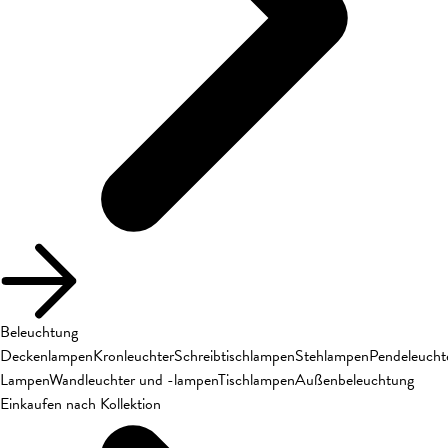
Beleuchtung
Deckenlampen
Kronleuchter
Schreibtischlampen
Stehlampen
Pendeleucht
Lampen
Wandleuchter und -lampen
Tischlampen
Außenbeleuchtung
Einkaufen nach Kollektion