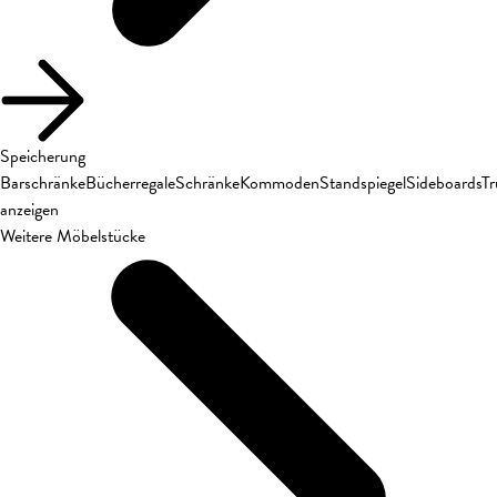
Speicherung
Barschränke
Bücherregale
Schränke
Kommoden
Standspiegel
Sideboards
T
anzeigen
Weitere Möbelstücke