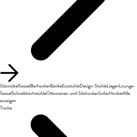
Sitzmöbel
Sessel
Barhocker
Bänke
Essstühle
Design-Stühle
Liegen
Lounge-
Sessel
Schreibtischstühle
Ottomanen und Sitzhocker
Sofas
Hocker
Alle
anzeigen
Tische