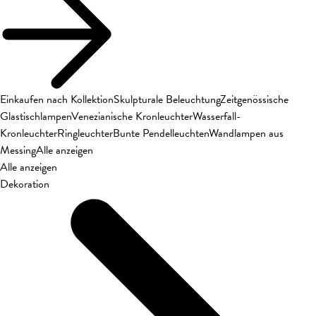
Einkaufen nach Kollektion
Skulpturale Beleuchtung
Zeitgenössische
Glastischlampen
Venezianische Kronleuchter
Wasserfall-
Kronleuchter
Ringleuchter
Bunte Pendelleuchten
Wandlampen aus
Messing
Alle anzeigen
Alle anzeigen
Dekoration