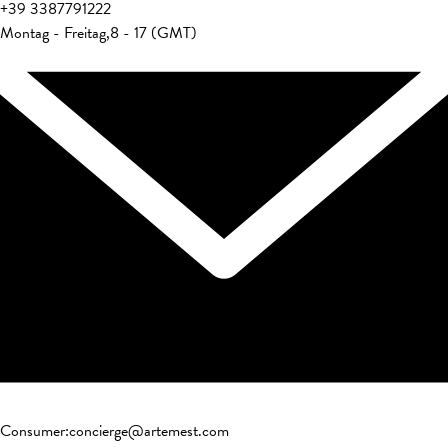
+39
3387791222
Montag - Freitag
,
8 - 17 (GMT)
Consumer
:
concierge@artemest.com