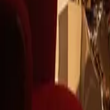
+39
3387791222