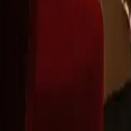
Montag - Freitag
,
8 - 17 (GMT)