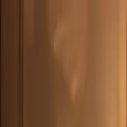
DEU
(
€
)
deu
Versand nach:
Sprache:
Entdecken Sie unsere Auswahl an versandfertigen Stücken! Jetzt einkau
Über Artemest
Kontaktieren Sie uns
KONTAKTIEREN SIE UNS