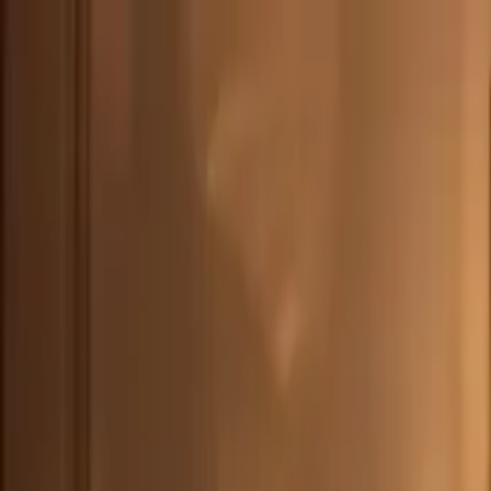
DEU
(
€
)
deu
Versand nach:
Sprache:
Entdecken Sie unsere Auswahl an versandfertigen Stücken! Jetzt einkau
Über Artemest
Kontaktieren Sie uns
KONTAKTIEREN SIE UNS