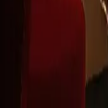
Montag - Freitag
,
8 - 17 (GMT)