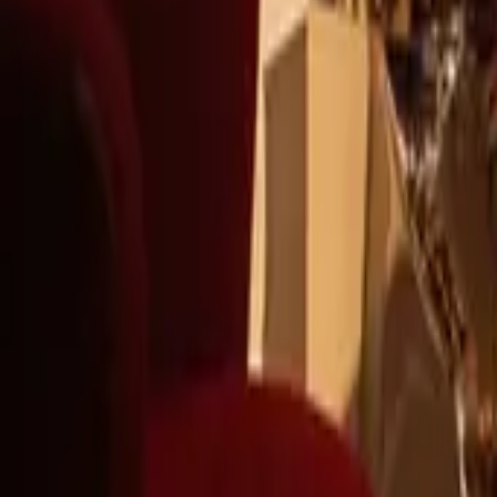
+39
3387791222