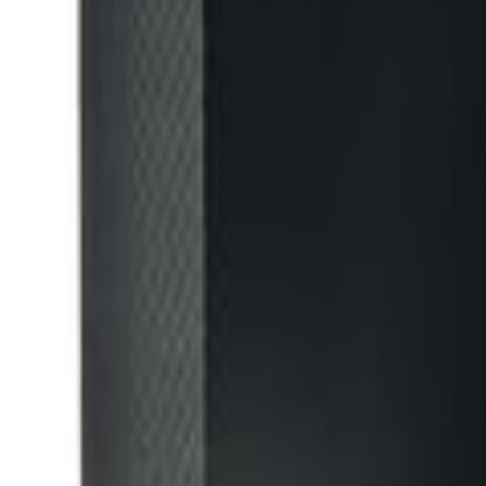
+39
3387791222