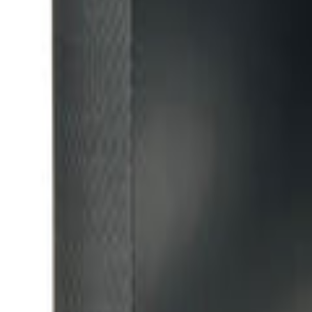
Montag - Freitag
,
8 - 17 (GMT)