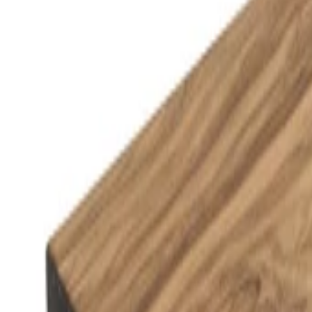
+39
3387791222